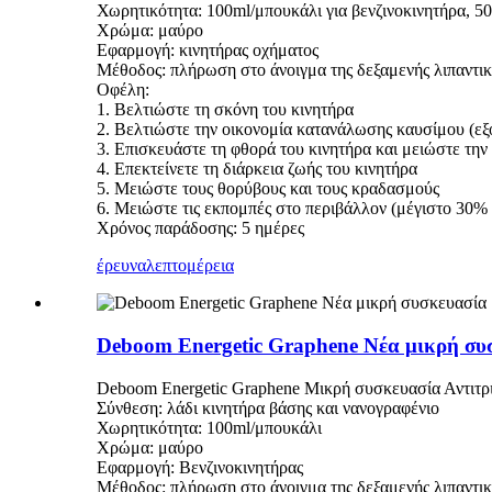
Χωρητικότητα: 100ml/μπουκάλι για βενζινοκινητήρα, 50
Χρώμα: μαύρο
Εφαρμογή: κινητήρας οχήματος
Μέθοδος: πλήρωση στο άνοιγμα της δεξαμενής λιπαντικ
Οφέλη:
1. Βελτιώστε τη σκόνη του κινητήρα
2. Βελτιώστε την οικονομία κατανάλωσης καυσίμου (
3. Επισκευάστε τη φθορά του κινητήρα και μειώστε την 
4. Επεκτείνετε τη διάρκεια ζωής του κινητήρα
5. Μειώστε τους θορύβους και τους κραδασμούς
6. Μειώστε τις εκπομπές στο περιβάλλον (μέγιστο 30%
Χρόνος παράδοσης: 5 ημέρες
έρευνα
λεπτομέρεια
Deboom Energetic Graphene Νέα μικρή συσ
Deboom Energetic Graphene Μικρή συσκευασία Αντιτρι
Σύνθεση: λάδι κινητήρα βάσης και νανογραφένιο
Χωρητικότητα: 100ml/μπουκάλι
Χρώμα: μαύρο
Εφαρμογή: Βενζινοκινητήρας
Μέθοδος: πλήρωση στο άνοιγμα της δεξαμενής λιπαντικ