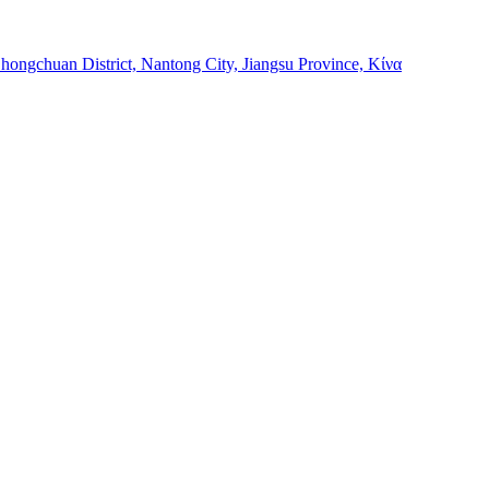
Chongchuan District, Nantong City, Jiangsu Province, Κίνα