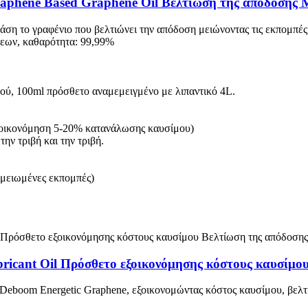
aphene Based Graphene Oil Βελτίωση της απόδοσης Μ
ση το γραφένιο που βελτιώνει την απόδοση μειώνοντας τις εκπομπές
σεων, καθαρότητα: 99,99%
ού, 100ml πρόσθετο αναμεμειγμένο με λιπαντικό 4L.
εξοικονόμηση 5-20% κατανάλωσης καυσίμου)
ην τριβή και την τριβή.
 μειωμένες εκπομπές)
icant Oil Πρόσθετο εξοικονόμησης κόστους καυσίμο
 Deboom Energetic Graphene, εξοικονομώντας κόστος καυσίμου, βελ