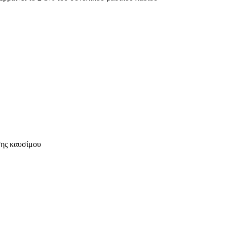
σης καυσίμου