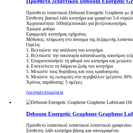
Πρόσθετο λιπαντικού Deboom Energetic Gr
Πρόσθετο λιπαντικού Deboom Energetic Graphene με βά
Σύνθεση: βασικό λάδι κινητήρα και γραφένιο 5-6 στρώ
Χωρητικότητα: 100ml/μπουκάλι για βενζινοκινητήρα,
Χρώμα: μαύρο
Εφαρμογή: κινητήρας οχήματος
Μέθοδος: πλήρωση στο άνοιγμα της δεξαμενής λιπαντικ
Οφέλη:
1. Βελτιώστε την απόδοση του κινητήρα
2. Βελτιώστε την οικονομία κατανάλωσης καυσίμου (
3. Ελαχιστοποιήστε τη φθορά του κινητήρα και μειώστε τ
4. Επεκτείνετε τη διάρκεια ζωής του κινητήρα
5. Μειώστε τους θορύβους και τους κραδασμούς
6. Μειώστε τις εκπομπές στο περιβάλλον (μέγιστο 30%
Χρόνος παράδοσης: 5 ημέρες
έρευνα
λεπτομέρεια
Deboom Energetic Graphene Graphene Lubr
Πρόσθετο λιπαντικού λιπαντικού λιπαντικού γραφενίου
Σύνθεση: λάδι κινητήρα βάσης και νανογραφένιο