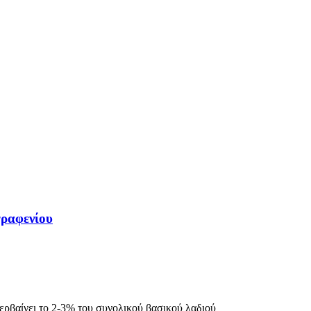
γραφενίου
ερβαίνει το 2-3% του συνολικού βασικού λαδιού