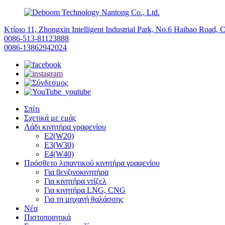
Κτίριο 11, Zhongxin Intelligent Industrial Park, No.6 Haibao Road, 
0086-513-81123888
0086-13862942024
Σπίτι
Σχετικά με εμάς
Λάδι κινητήρα γραφενίου
E2(W20)
E3(W30)
E4(W40)
Πρόσθετο λιπαντικού κινητήρα γραφενίου
Για βενζινοκινητήρα
Για κινητήρα ντίζελ
Για κινητήρα LNG, CNG
Για τη μηχανή θαλάσσης
Νέα
Πιστοποιητικά