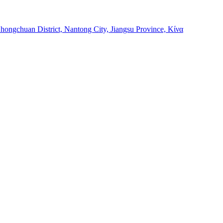
Chongchuan District, Nantong City, Jiangsu Province, Κίνα