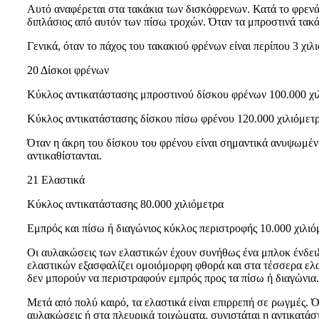
Αυτό αναφέρεται στα τακάκια των δισκόφρενων. Κατά το φρενά
διπλάσιος από αυτόν των πίσω τροχών. Όταν τα μπροστινά τακάκ
Γενικά, όταν το πάχος του τακακιού φρένων είναι περίπου 3 χιλ
20 Δίσκοι φρένων
Κύκλος αντικατάστασης μπροστινού δίσκου φρένων 100.000 χι
Κύκλος αντικατάστασης δίσκου πίσω φρένου 120.000 χιλιόμετ
Όταν η άκρη του δίσκου του φρένου είναι σημαντικά ανυψωμένη,
αντικαθίστανται.
21 Ελαστικά
Κύκλος αντικατάστασης 80.000 χιλιόμετρα
Εμπρός και πίσω ή διαγώνιος κύκλος περιστροφής 10.000 χιλιό
Οι αυλακώσεις των ελαστικών έχουν συνήθως ένα μπλοκ ένδειξη
ελαστικών εξασφαλίζει ομοιόμορφη φθορά και στα τέσσερα ελα
δεν μπορούν να περιστραφούν εμπρός προς τα πίσω ή διαγώνια.
Μετά από πολύ καιρό, τα ελαστικά είναι επιρρεπή σε ρωγμές. 
αυλακώσεις ή στα πλευρικά τοιχώματα, συνιστάται η αντικατάσ