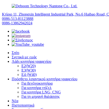
Κτίριο 11, Zhongxin Intelligent Industrial Park, No.6 Haibao Road, 
0086-513-81123888
0086-13862942024
Σπίτι
Σχετικά με εμάς
Λάδι κινητήρα γραφενίου
E2(W20)
E3(W30)
E4 (W40)
Πρόσθετο λιπαντικού κινητήρα γραφενίου
Για βενζινοκινητήρα
Για κινητήρα ντίζελ
Για κινητήρα LNG, CNG
Για τη μηχανή θαλάσσης
Νέα
Πιστοποιητικά