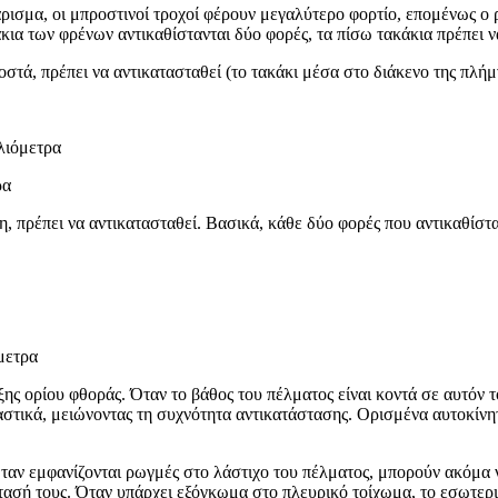
ρισμα, οι μπροστινοί τροχοί φέρουν μεγαλύτερο φορτίο, επομένως ο
ια των φρένων αντικαθίστανται δύο φορές, τα πίσω τακάκια πρέπει να
ιοστά, πρέπει να αντικατασταθεί (το τακάκι μέσα στο διάκενο της πλήμ
λιόμετρα
ρα
 πρέπει να αντικατασταθεί. Βασικά, κάθε δύο φορές που αντικαθίστα
μετρα
ς ορίου φθοράς. Όταν το βάθος του πέλματος είναι κοντά σε αυτόν το
στικά, μειώνοντας τη συχνότητα αντικατάστασης. Ορισμένα αυτοκίνητ
Όταν εμφανίζονται ρωγμές στο λάστιχο του πέλματος, μπορούν ακόμα
τασή τους. Όταν υπάρχει εξόγκωμα στο πλευρικό τοίχωμα, το εσωτερικ